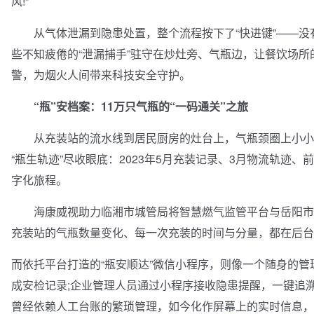
风!”
从气体泄漏到隐患处置，整个流程按下了“快进键”——没有
些不知疲倦的“泄漏捕手”驻守在炒灶旁、气瓶边，让餐饮场所的
警，为烟火人间带来科技安全守护。
“瓶”安档案：11万只气瓶的“一码通关”之旅
从充装站的流水线到居民厨房的灶台上，气瓶颈圈上小小的二
“瓶生轨迹”尽收眼底：2023年5月充装记录、3月物流轨迹、
字化旅程。
海康威视助力临湘市城管局将智慧燃气监管平台与岳阳市市
充装站的气瓶数量变化、每一次充装的时间与分量，都在后台
而依托平台打造的“瓶安顺达”微信小程序，则像一个随身的
成安检记录;企业管理人员通过小程序接收隐患提醒，一键追溯
曾经依赖人工台账的繁琐管理，如今化作屏幕上的实时信息，