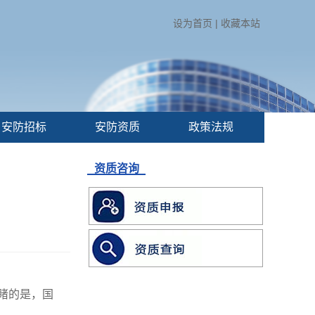
设为首页
|
收藏本站
安防招标
安防资质
政策法规
资质咨询
睹的是，国