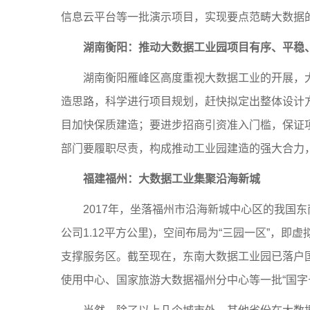
信息云平台等一批演示项目，实现要点范畴大数据
湖南衡阳：推动大数据工业园项目有序、平稳
湖南衡阳雁峰区高度重视大数据工业的开展，大
造思路，科学进行项目规划，赶快拟定出整体设计
目加快保质建造；要进步招商引资准入门槛，保证
部门要履职尽责，构成推动工业园建造的强大合力
福建福州：大数据工业集聚沿海新城
2017年，坐落福州市沿海新城中心区的我国东南
公司1.12平方公里)，空间布局为“三园一区”，
支撑服务区。截至现在，东南大数据工业园已落户
使用中心、国家旅游大数据福州分中心等一批“国字