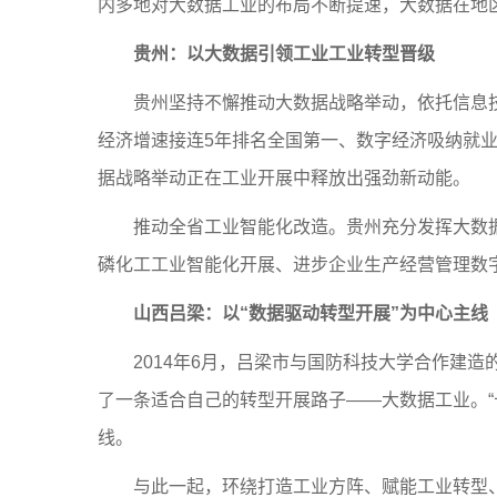
内多地对大数据工业的布局不断提速，大数据在地
贵州：以大数据引领工业工业转型晋级
贵州坚持不懈推动大数据战略举动，依托信息技
经济增速接连5年排名全国第一、数字经济吸纳就
据战略举动正在工业开展中释放出强劲新动能。
推动全省工业智能化改造。贵州充分发挥大数据
磷化工工业智能化开展、进步企业生产经营管理数字
山西吕梁：以“数据驱动转型开展”为中心主线
2014年6月，吕梁市与国防科技大学合作建造的
了一条适合自己的转型开展路子——大数据工业。“
线。
与此一起，环绕打造工业方阵、赋能工业转型、