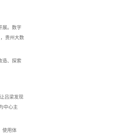
开展。数字
三，贵州大数
改造、探索
也让吕梁发现
为中心主
、使用体