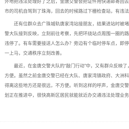
外地把违法处理好了之后，金唐交警会把证件用快递邮寄回去
市的司机自驾到了珠海，回去的时候路过下栅检查站，有违法
还有位群众去广珠城轨唐家湾站接朋友，结果进站时被堵在
警大队接到反映，立刻前往考察，先把环绕站点周围一圈的路
违停了。有车需要接送人怎么办？旁边有个临时停车点，即停
一上马，交通秩序立刻改善。
最近，在金唐交警大队的“敲门行动”中，又有群众反映了
方便。虽然之前金唐交警已经在大队、唐家湾镇政府、大洲科
得离这些地方还是很远，不方便。听到这样的呼声，金唐交警
划正在推进中，很快高新区居民就能就近办交通违法处理业务